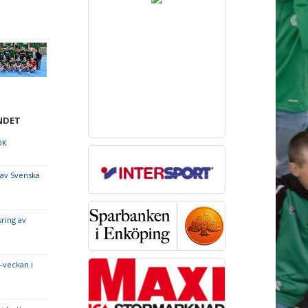
NDET
OK
 av Svenska
sring av
-veckan i