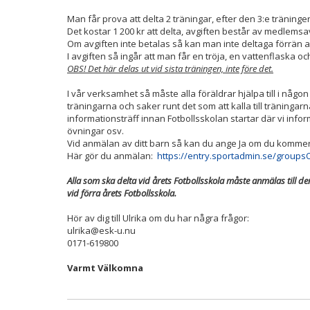
Man får prova att delta 2 träningar, efter den 3:e träninge
Det kostar 1 200 kr att delta, avgiften består av medlemsav
Om avgiften inte betalas så kan man inte deltaga förrän a
I avgiften så ingår att man får en tröja, en vattenflaska oc
OBS! Det här delas ut vid sista träningen, inte före det.
I vår verksamhet så måste alla föräldrar hjälpa till i någon 
träningarna och saker runt det som att kalla till träningar
informationsträff innan Fotbollsskolan startar där vi infor
övningar osv.
Vid anmälan av ditt barn så kan du ange Ja om du kommer h
Här gör du anmälan:
https://entry.sportadmin.se/groups
Alla som ska delta vid årets Fotbollsskola måste anmälas till de
vid förra årets Fotbollsskola.
Hör av dig till Ulrika om du har några frågor:
ulrika@esk-u.nu
0171-619800
Varmt Välkomna