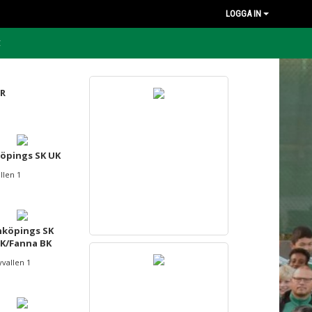
LOGGA IN
t
R
öpings SK UK
llen 1
nköpings SK
K/Fanna BK
yvallen 1