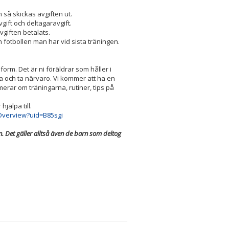
n så skickas avgiften ut.
gift och deltagaravgift.
vgiften betalats.
h fotbollen man har vid sista träningen.
form. Det är ni föräldrar som håller i
na och ta närvaro. Vi kommer att ha en
merar om träningarna, rutiner, tips på
jälpa till.
Overview?uid=B85sgi
n. Det gäller alltså även de barn som deltog