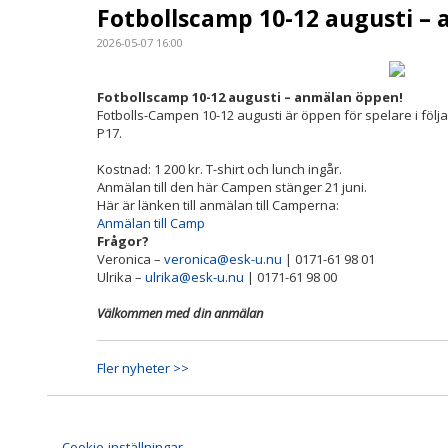
Fotbollscamp 10-12 augusti –
2026-05-07 16:00
Fotbollscamp 10-12 augusti – anmälan öppen!
Fotbolls-Campen 10-12 augusti är öppen för spelare i följan
P17.
Kostnad: 1 200 kr. T-shirt och lunch ingår.
Anmälan till den här Campen stänger 21 juni.
Här är länken till anmälan till Camperna:
Anmälan till Camp
Frågor?
Veronica –
veronica@esk-u.nu
| 0171-61 98 01
Ulrika –
ulrika@esk-u.nu
| 0171-61 98 00
Välkommen med din anmälan
Fler nyheter >>
Cookie-inställningar