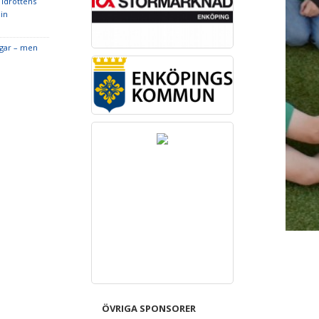
idrottens
in
ngar – men
ÖVRIGA SPONSORER