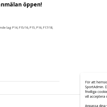
 anmälan öppen!
de lag: P14, F15/16, P15, P16, F17/18,
För att hemsi
SportAdmin. D
frivilliga cook
vill acceptera
Anpassa dina 