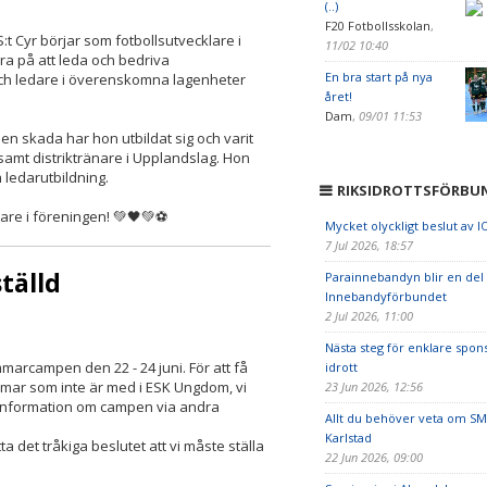
(..)
F20 Fotbollsskolan
,
 Cyr börjar som fotbollsutvecklare i
11/02 10:40
ra på att leda och bedriva
En bra start på nya
och ledare i överenskomna lagenheter
året!
Dam
,
09/01 11:53
en skada har hon utbildat sig och varit
s samt distriktränare i Upplandslag. Hon
 ledarutbildning.
RIKSIDROTTSFÖRBU
are i föreningen! 💚🖤💚⚽️
Mycket olyckligt beslut av I
7 Jul 2026, 18:57
tälld
Parainnebandyn blir en del
Innebandyförbundet
2 Jul 2026, 11:00
Nästa steg för enklare spon
mmarcampen den 22 - 24 juni. För att få
idrott
omar som inte är med i ESK Ungdom, vi
23 Jun 2026, 12:56
t information om campen via andra
Allt du behöver veta om SM
Karlstad
ta det tråkiga beslutet att vi måste ställa
22 Jun 2026, 09:00