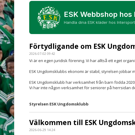
ESK Webbshop hos I
Handla dina ESK kläder hos Intersport
Förtydligande om ESK Ungdo
2026-07-02 09:42
Vi är en egen juridisk förening. Vi har alltså ett eget o
ESK Ungdomsklubbs ekonomi är stabil, styrelsen jobbar me
ESK Ungdomsklubb har verksamhet från barn födda 2020 t
Vi har inte någon verksamhet för seniorer på herrsidan de 
Styrelsen ESK Ungdomsklubb
Välkommen till ESK Ungdomsk
2026-06-29 14:24