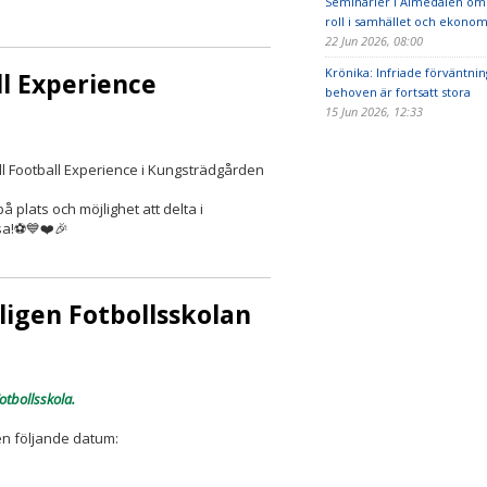
Seminarier i Almedalen om 
roll i samhället och ekonom
22 Jun 2026, 08:00
Krönika: Infriade förväntni
l Experience
behoven är fortsatt stora
15 Jun 2026, 12:33
l Football Experience i Kungsträdgården
 plats och möjlighet att delta i
ssa!⚽️💙❤️🎉
ligen Fotbollsskolan
otbollsskola.
n följande datum: