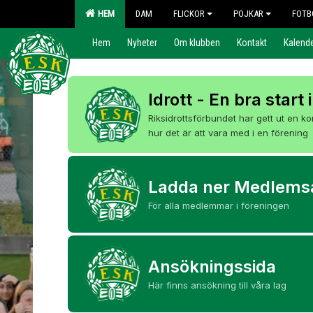
HEM
DAM
FLICKOR
POJKAR
FOTB
Hem
Nyheter
Om klubben
Kontakt
Kalend
Idrott - En bra start i
Riksidrottsförbundet har gett ut en ko
hur det är att vara med i en förening
Ladda ner Medlems
För alla medlemmar i föreningen
Ansökningssida
Här finns ansökning till våra lag