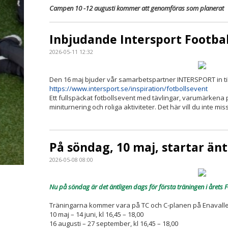
Campen 10 -12 augusti kommer att genomföras som planerat
Inbjudande Intersport Footbal
2026-05-11 12:32
Den 16 maj bjuder vår samarbetspartner INTERSPORT in til
https://www.intersport.se/inspiration/fotbollsevent
Ett fullspäckat fotbollsevent med tävlingar, varumärkena på
miniturnering och roliga aktiviteter. Det här vill du inte mi
På söndag, 10 maj, startar änt
2026-05-08 08:00
Nu på söndag är det äntligen dags för första träningen i årets F
Träningarna kommer vara på TC och C-planen på Enavalle
10 maj – 14 juni, kl 16,45 – 18,00
16 augusti – 27 september, kl 16,45 – 18,00