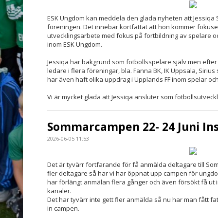
ESK Ungdom kan meddela den glada nyheten att Jessiqa S:t
föreningen. Det innebär kortfattat att hon kommer fokuse
utvecklingsarbete med fokus på fortbildning av spelare 
inom ESK Ungdom.
Jessiqa har bakgrund som fotbollsspelare själv men efter 
ledare i flera föreningar, bla. Fanna BK, IK Uppsala, Siriu
har även haft olika uppdrag i Upplands FF inom spelar och
Vi är mycket glada att Jessiqa ansluter som fotbollsutveckl
Sommarcampen 22- 24 Juni Ins
2026-06-05 11:53
Det är tyvärr fortfarande för få anmälda deltagare till So
fler deltagare så har vi har öppnat upp campen för ungd
har förlängt anmälan flera gånger och även försökt få u
kanaler.
Det har tyvärr inte gett fler anmälda så nu har man fått fat
in campen.