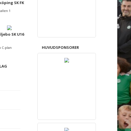
köping SK FK
vallen 1
iljebo SK U16
HUVUDSPONSORER
n C-plan
 LAG