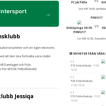
vs
FC Järfälla
En
Sön 9/8 16:00, Järfälla
ntersport
→
P09/U17
vs
Enköpings SK FK
Sk
P09/U17
msklubb
Lör 8/8 12:30, Enavalle
rganisationsnummer och en egen ekonomi.
NYHETER FRÅN VÅRA
d att den ska fortsätta vara stabil.
(..)
ill Damlaget och Puls.
P19 Fotbollskola
,
11/02
hör till ESK Fotbollsklubb
10:42
(..)
P20 Fotbollsskola
,
11/02 10:42
(..)
lubb Jessiqa
F19 Fotbollsskola
,
11/02
10:40