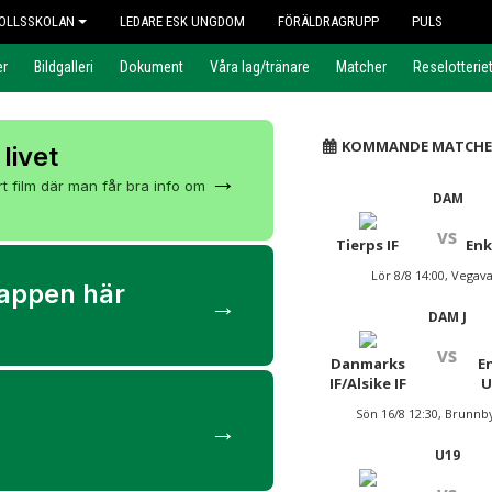
OLLSSKOLAN
LEDARE ESK UNGDOM
FÖRÄLDRAGRUPP
PULS
er
Bildgalleri
Dokument
Våra lag/tränare
Matcher
Reselotterie
KOMMANDE MATCHE
 livet
→
rt film där man får bra info om
DAM
vs
Tierps IF
Enk
Lör 8/8 14:00, Vegava
appen här
→
DAM J
vs
Danmarks
E
IF/Alsike IF
U
Sön 16/8 12:30, Brunnb
→
U19