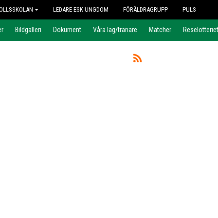
OLLSSKOLAN
LEDARE ESK UNGDOM
FÖRÄLDRAGRUPP
PULS
er
Bildgalleri
Dokument
Våra lag/tränare
Matcher
Reselotterie