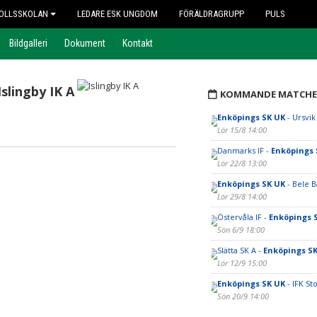
OLLSSKOLAN
LEDARE ESK UNGDOM
FÖRÄLDRAGRUPP
PULS
Bildgalleri
Dokument
Kontakt
Islingby IK A
KOMMANDE MATCHE
Enköpings SK UK
- Ursvik
Lör 15/8 14:00
Danmarks IF -
Enköpings 
Lör 22/8 13:00
Enköpings SK UK
- Bele B
Lör 29/8 14:00
Östervåla IF -
Enköpings 
Sön 6/9 18:00
Slätta SK A -
Enköpings S
Lör 12/9 15:00
Enköpings SK UK
- IFK St
Sön 20/9 14:00