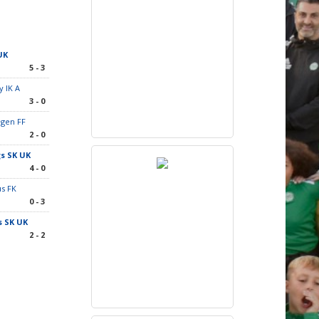
UK
5 - 3
y IK A
3 - 0
agen FF
2 - 0
s SK UK
4 - 0
us FK
0 - 3
s SK UK
2 - 2