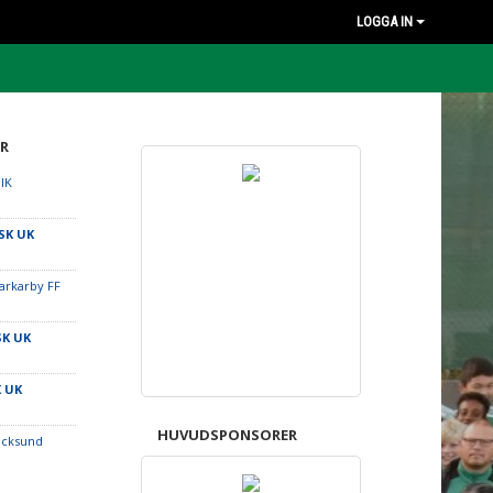
LOGGA IN
R
 IK
SK UK
arkarby FF
SK UK
K UK
HUVUDSPONSORER
ocksund