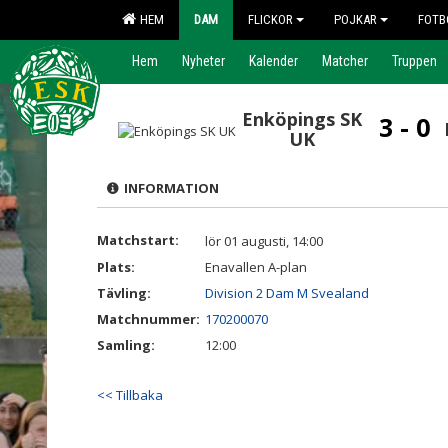
HEM
DAM
FLICKOR
POJKAR
FOTB
Hem
Nyheter
Kalender
Matcher
Truppen
Enköpings SK
3 - 0
UK
INFORMATION
Matchstart:
lör 01 augusti, 14:00
Plats:
Enavallen A-plan
Tävling:
Division 2 Dam M Svealand
Matchnummer:
170200070
Samling:
12:00
<< Tillbaka