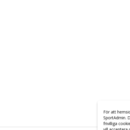
För att hemsi
SportAdmin. D
frivilliga cook
vill acceptera